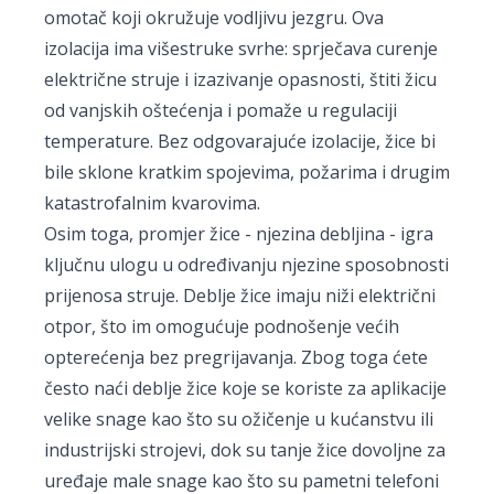
omotač koji okružuje vodljivu jezgru. Ova
izolacija ima višestruke svrhe: sprječava curenje
električne struje i izazivanje opasnosti, štiti žicu
od vanjskih oštećenja i pomaže u regulaciji
temperature. Bez odgovarajuće izolacije, žice bi
bile sklone kratkim spojevima, požarima i drugim
katastrofalnim kvarovima.
Osim toga, promjer žice - njezina debljina - igra
ključnu ulogu u određivanju njezine sposobnosti
prijenosa struje. Deblje žice imaju niži električni
otpor, što im omogućuje podnošenje većih
opterećenja bez pregrijavanja. Zbog toga ćete
često naći deblje žice koje se koriste za aplikacije
velike snage kao što su ožičenje u kućanstvu ili
industrijski strojevi, dok su tanje žice dovoljne za
uređaje male snage kao što su pametni telefoni